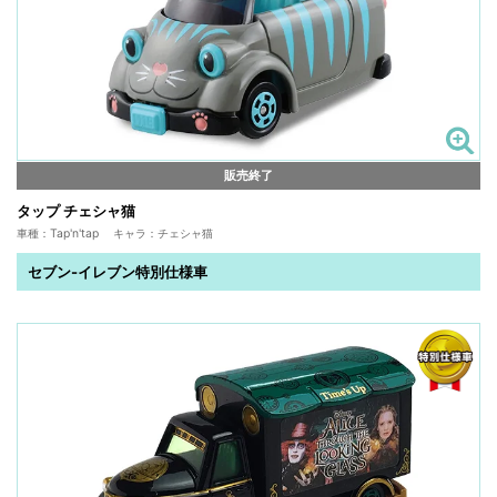
販売終了
タップ チェシャ猫
車種：Tap'n'tap キャラ：チェシャ猫
セブン-イレブン特別仕様車