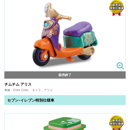
販売終了
チムチム アリス
車種：Chim Chim キャラ：アリス
セブン-イレブン特別仕様車