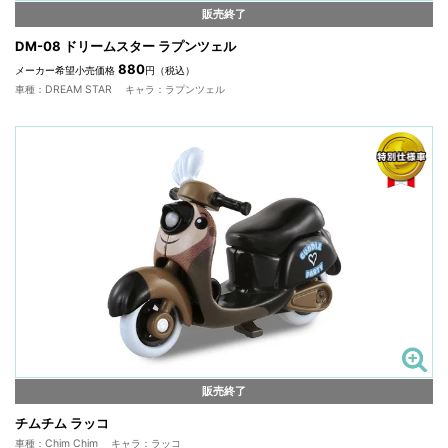
販売終了
DM-08 ドリームスター ラプンツェル
880
メーカー希望小売価格
円（税込）
車種：DREAM STAR キャラ：ラプンツェル
販売終了
チムチム ラッコ
車種：Chim Chim キャラ：ラッコ