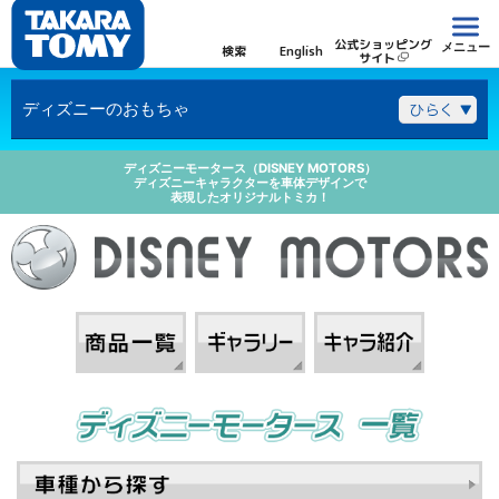
公式ショッピング
メニュー
検索
English
サイト
開
ディズニーのおもちゃ
ディズニーモータース（DISNEY MOTORS）
ディズニーキャラクターを車体デザインで
表現したオリジナルトミカ！