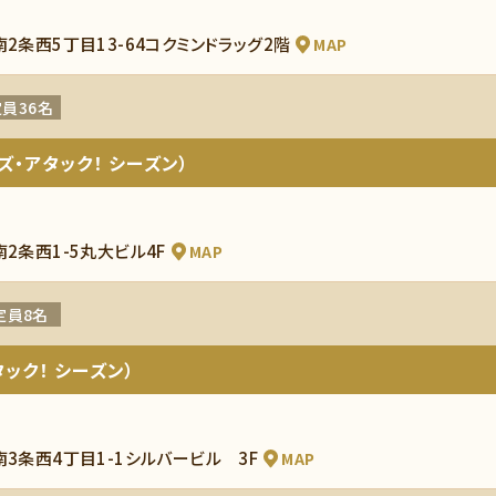
南2条西5丁目13-64コクミンドラッグ2階
MAP
員36名
ズ・アタック！ シーズン）
南2条西1-5丸大ビル4F
MAP
定員8名
ック！ シーズン）
南3条西4丁目1-1シルバービル 3F
MAP