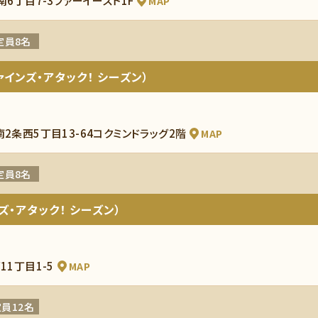
南6丁目7-3ファーイースト1F
MAP
定員8名
インズ・アタック！ シーズン）
南2条西5丁目13-64コクミンドラッグ2階
MAP
定員8名
ズ・アタック！ シーズン）
11丁目1-5
MAP
員12名