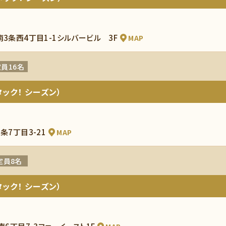
南3条西4丁目1-1シルバービル 3F
MAP
員16名
ック！ シーズン）
条7丁目3-21
MAP
定員8名
ック！ シーズン）