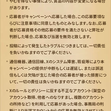
やむを得ない事情により、賞品の内容が変更になる場合
があります。
応募者がキャンペーンへ応募した場合、この応募要項な
らびに注意事項に同意したものとみなします。なお、応募
者が応募資格その他応募の要件を満たさないと弊社が
判断した場合、応募及び当選を無効と致します。
投稿によって発生したトラブルにつきましては、一切責任
を負いかねますのでご了承ください。
通信機器、通信回線、Xのシステム障害、瑕疵等により本
キャンペーンの提供が中断もしくは遅延し、または誤送
信もしくは欠陥が生じた場合の応募者が被った損害につ
いて、一切の責任は負いかねますのでご了承ください。
Xのルールとポリシーに反する不正なアカウント（架空の
アカウント取得、他者へのなりすまし、複数のアカウント
の所持など）を利用して応募があった場合、事務局の判
断により当該アカウントからの応募を無効とさせていた