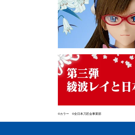
©カラー ©全日本刀匠会事業部