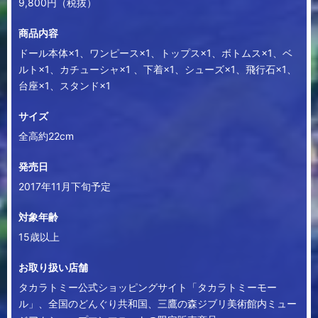
9,800円（税抜）
商品内容
ドール本体×1、ワンピース×1、トップス×1、ボトムス×1、ベ
ルト×1、カチューシャ×1 、下着×1、シューズ×1、飛行石×1、
台座×1、スタンド×1
サイズ
全高約22cm
発売日
2017年11月下旬予定
対象年齢
15歳以上
お取り扱い店舗
タカラトミー公式ショッピングサイト「タカラトミーモー
ル」、
全国のどんぐり共和国、
三鷹の森ジブリ美術館内ミュー