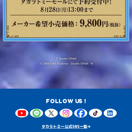
© Studio Ghibli
© 1989 Eiko Kadono - Studio Ghibli - N
FOLLOW US !
タカラトミー公式SNS一覧