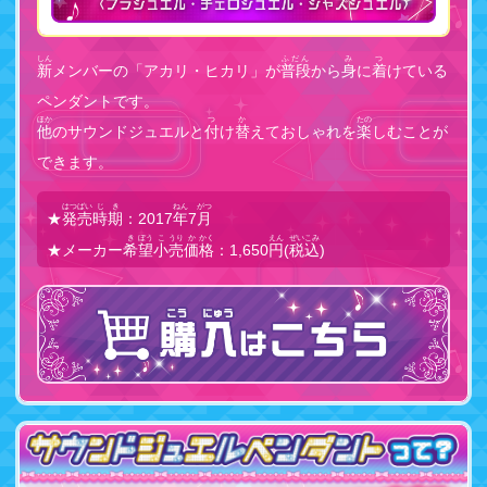
しん
ふだん
み
つ
新
メンバーの「アカリ・ヒカリ」が
普段
から
身
に
着
けている
ペンダントです。
ほか
つ
か
たの
他
のサウンドジュエルと
付
け
替
えておしゃれを
楽
しむことが
できます。
はつばい
じき
ねん
がつ
★
発売
時期
：2017
年
7
月
き
ぼう
こ
うり
か
かく
えん
ぜいこみ
★メーカー
希
望
小
売
価
格
：1,650
円
(
税込
)