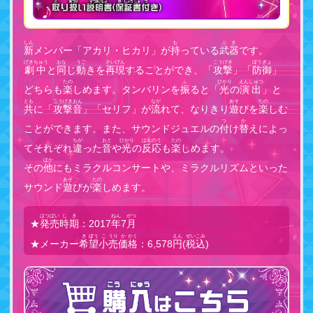
しん
も
ぶき
新
メンバー「アカリ・ヒカリ」が
持
っている
武器
です。
げきちゅう
おな
うご
さいげん
こうげき
ぼうぎょ
劇中
と
同
じ
動
きを
再現
することができ、「
攻撃
」「
防御
」
たの
ふ
ひかり
えんしゅつ
どちらも
楽
しめます。タンバリンを
振
ると「
光
の
演出
」と
とも
こうげきおん
なが
あそ
たの
共
に「
攻撃音
」「セリフ」が
流
れて、なりきり
遊
びを
楽
しむ
つ
か
ことができます。また、サウンドジュエルの
付
け
替
えによっ
ちが
おと
ひかり
はんのう
たの
てそれぞれ
違
った
音
や
光
の
反応
も
楽
しめます。
ほか
その
他
にもミラクルコンサートや、ミラクルリズムといった
あそ
たの
サウンド
遊
びが
楽
しめます。
はつばい
じき
ねん
がつ
★
発売
時期
：2017
年
7
月
き
ぼう
こ
うり
か
かく
えん
ぜいこみ
★メーカー
希
望
小
売
価
格
：6,578
円
(
税込
)