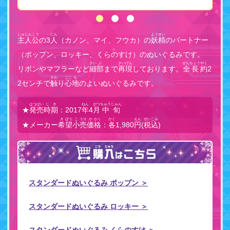
しゅじんこう
にん
ようせい
主人公
の3
人
（カノン、マイ、フウカ）の
妖精
のパートナー
（ポップン、ロッキー、くらのすけ）のぬいぐるみです。
さい
ぶ
さいげん
ぜんちょう
やく
リボンやマフラーなど
細
部
まで
再現
しております。
全長
約
2
さわ
ごこ
ち
2センチで
触
り
心
地
のよいぬいぐるみです。
はつばい
じき
ねん
がつ
ちゅうじゅん
★
発売
時期
：2017
年
4
月
中旬
き
ぼう
こ
うり
か
かく
かく
えん
ぜいこみ
★メーカー
希
望
小
売
価
格
：
各
1,980
円
(
税込
)
スタンダードぬいぐるみ ポップン ＞
スタンダードぬいぐるみ ロッキー ＞