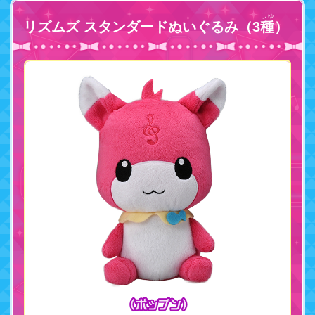
しゅ
リズムズ スタンダードぬいぐるみ（3
種
）