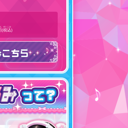
ん
ぜいこみ
円
(
税込
)