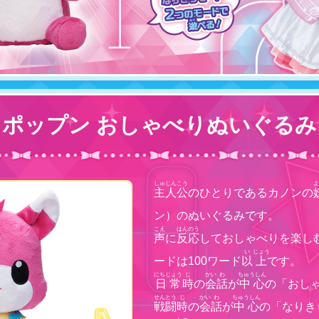
ポップン おしゃべりぬいぐるみ
しゅじんこう
よ
主人公
のひとりであるカノンの
ン）のぬいぐるみです。
こえ
はんのう
声
に
反応
しておしゃべりを楽し
い
じょう
ードは100ワード
以
上
です。
にちじょう
じ
かい
わ
ちゅうしん
日常
時
の
会
話
が
中心
の「おし
せんとう
じ
かい
わ
ちゅうしん
戦闘
時
の
会
話
が
中心
の「なりき