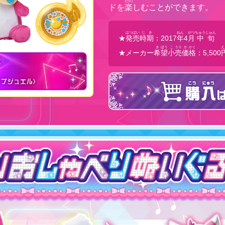
たの
ドを
楽
しむことができます。
はつばい
じき
ねん
がつ
ちゅうじゅん
★
発売
時期
：2017
年
4
月
中旬
き
ぼう
こ
うり
か
かく
え
★メーカー
希
望
小
売
価
格
：5,500