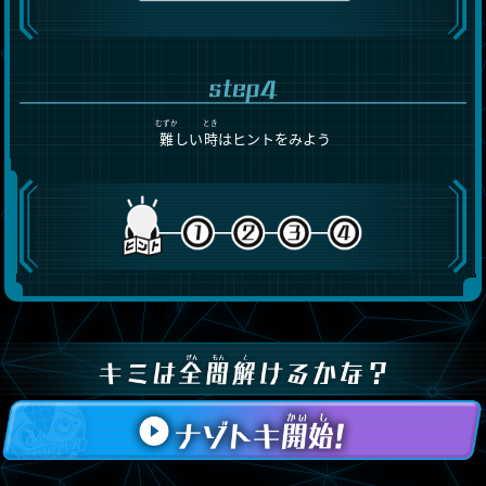
むずか
とき
難
しい
時
はヒントをみよう