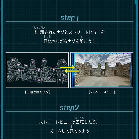
しゅつだい
出題
されたナゾとストリートビューを
みくら
と
見比
べながらナゾを
解
こう！
かいてん
ストリートビューは
回転
したり、
み
ズームして
見
てみよう