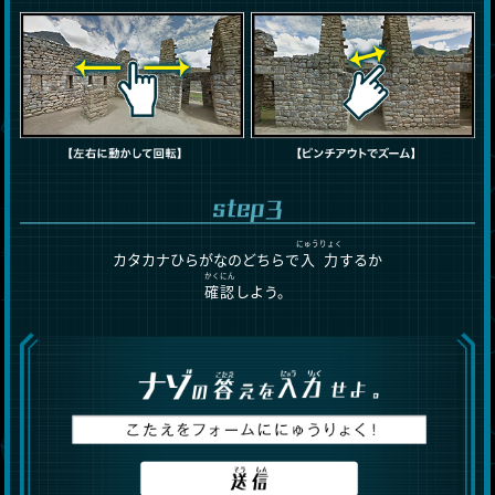
にゅうりょく
カタカナひらがなのどちらで
入力
するか
かくにん
確認
しよう。