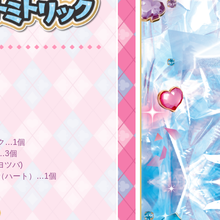
ク…1個
…3個
ヨツバ)
（ハート）…1個