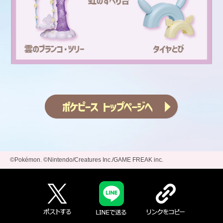
©Pokémon. ©Nintendo/Creatures Inc./GAME FREAK inc.