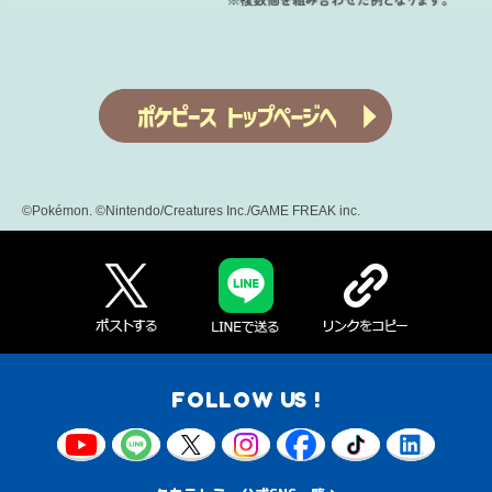
©Pokémon. ©Nintendo/Creatures Inc./GAME FREAK inc.
FOLLOW US !