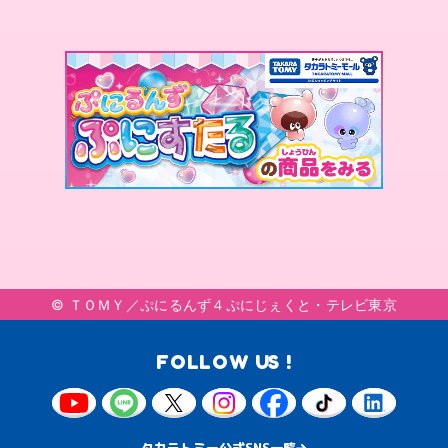
© ＴＯＭＹ／ぷにるんず４ぷにじぇくと・テレビ東京
FOLLOW US !