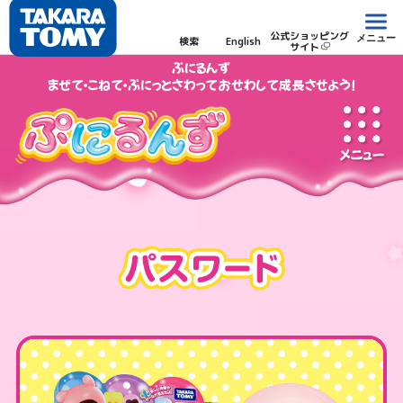
公式ショッピング
メニュー
検索
English
サイト
ぷにるんず
まぜて・こねて・ぷにっとさわっておせわして成長させよう！