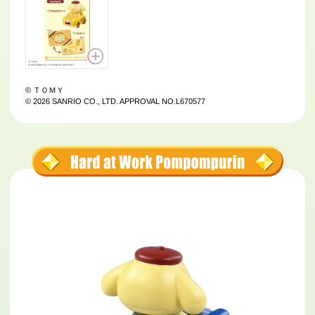
© ＴＯＭＹ
© 2026 SANRIO CO., LTD. APPROVAL NO.L670577