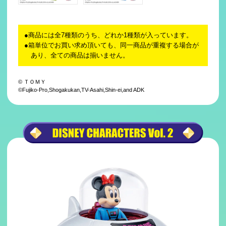
商品には全7種類のうち、どれか1種類が入っています。
箱単位でお買い求め頂いても、同一商品が重複する場合が
あり、全ての商品は揃いません。
© ＴＯＭＹ
©Fujiko-Pro,Shogakukan,TV-Asahi,Shin-ei,and ADK