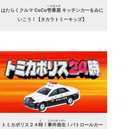
いちばんや
はたらくクルマ CoCo
壱番屋
キッチンカーをみに
いこう！【タカラトミーキッズ】
じ
じけんはっせい
トミカポリス２４
時
！
事件発生
！パトロールカー