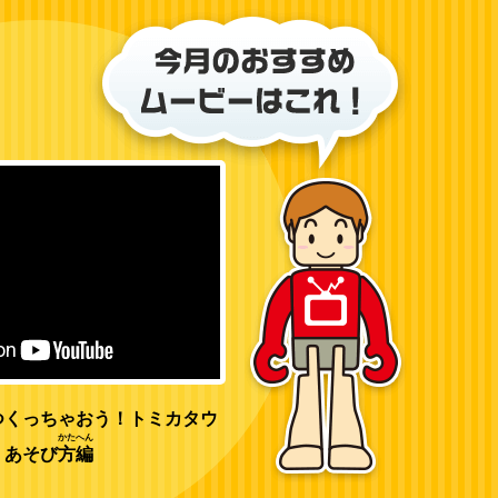
つくっちゃおう！トミカタウ
かた
へん
 あそび
方
編