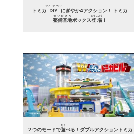
ディーアイワイ
トミカ
DIY
にぎやか4アクション！ トミカ
せいびきち
とうじょう
整備基地
ボックス
登場
！
あそ
２つのモードで
遊
べる！ダブルアクショントミカ