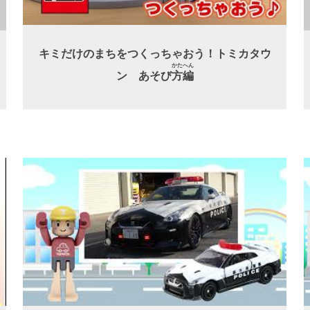
キミだけのまちをつくっちゃおう！トミカタウ
かた
へん
ン あそび
方
編