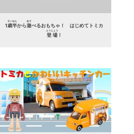
さいはん
あそ
1
歳半
から
遊
べるおもちゃ！ はじめてトミカ
とうじょう
登場
！