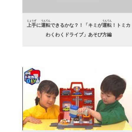
じょうず
うんてん
うんてん
上手
に
運転
できるかな？！「キミが
運転
！トミカ
わくわくドライブ」あそび方編