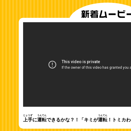
じょうず
うんてん
うんてん
上手
に
運転
できるかな？！「キミが
運転
！トミカわ