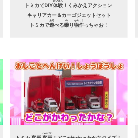
たいけん
トミカでDIY
体験
！くみかえアクション
キャリアカー＆カーゴジェットセット
あそ
の
もの
つく
トミカで
遊
べる
乗
り
物
作
っちゃお！
へんけい
トミカ 変形
変形
！どこがかわったかなクイズ し