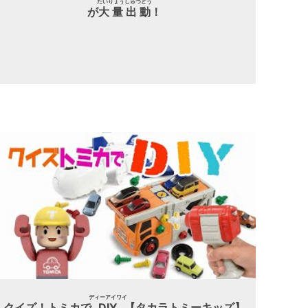
たいりょうしゅつどう
が
大量出動
！
ディーアイワイ
クイズ！トミカで
DIY
【タカラトミーキッズ】