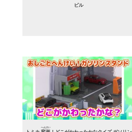
ビル
へんけい
トミカ
変形
！どこがかわったかなクイズ ガソリン