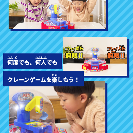
何
度
でも、
何人
でも
クレーンゲームを
楽
しもう！