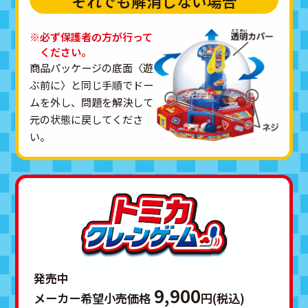
それでも
解消
しない
場
合
※必ず保護者の方が行って
ください。
商品パッケージの底面〈遊
ぶ前に〉と同じ手順でドー
ムを外し、問題を解決して
元の状態に戻してくださ
い。
発売中
9,900
メーカー希望小売価格
円(税込)