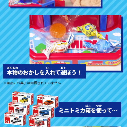
本物
のおかしを
入
れて
遊
ぼう！
※商品にお菓子は同梱されていません
ミニトミカ
箱
を
使
って…