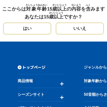
たいしょうねんれい
さい
いじょう
ないよう
ふく
ここからは
対象年齢
15
歳
以上
の
内容
を
含
みます
さい
いじょう
あなたは15
歳
以上
ですか？
はい
いいえ
トップページ
ジャンルから
商品情報
対象年齢から
シーズンサイト
50音順から