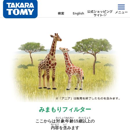
公式ショッピング
メニュー
検索
English
サイト
みまもりフィルター
たいしょうねんれい
さい
いじょう
ここからは
対象年齢
15
歳
以上
の
ないよう
ふく
内容
を
含
みます