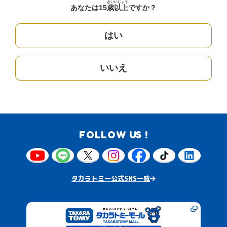
さい
いじょう
あなたは15
歳
以上
ですか？
はい
いいえ
FOLLOW US !
タカラトミー公式SNS一覧