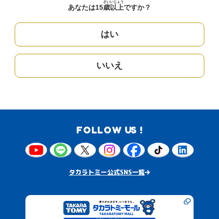
さい
いじょう
あなたは15
歳
以上
ですか？
はい
いいえ
FOLLOW US !
タカラトミー公式SNS一覧