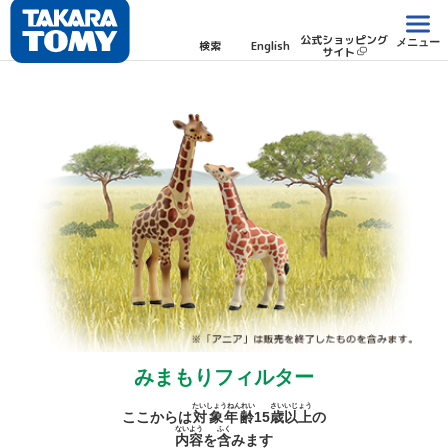
公式ショッピング
メニュー
検索
English
サイト
みまもりフィルター
たいしょうねんれい
さい
いじょう
ここからは
対象年齢
15
歳
以上
の
ないよう
ふく
内容
を
含
みます