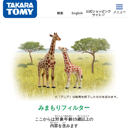
公式ショッピング
メニュー
検索
English
サイト
みまもりフィルター
たいしょうねんれい
さい
いじょう
ここからは
対象年齢
15
歳
以上
の
ないよう
ふく
内容
を
含
みます