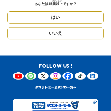
さい
いじょう
あなたは15
歳
以上
ですか？
はい
いいえ
FOLLOW US !
タカラトミー公式SNS一覧