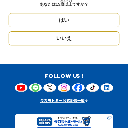
さい
いじょう
あなたは15
歳
以上
ですか？
はい
いいえ
FOLLOW US !
タカラトミー公式SNS一覧