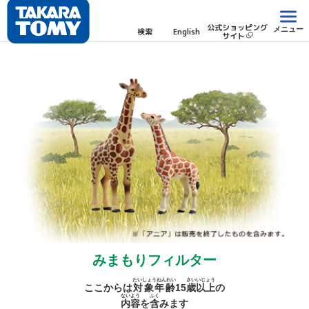
公式ショッピング
メニュー
検索
English
サイト
みまもりフィルター
たいしょうねんれい
さい
いじょう
ここからは
対象年齢
15
歳
以上
の
ないよう
ふく
内容
を
含
みます