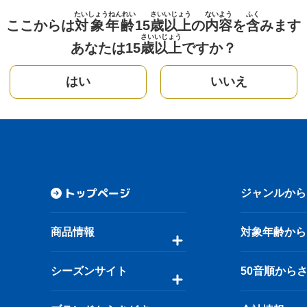
たいしょうねんれい
さい
いじょう
ないよう
ふく
ここからは
対象年齢
15
歳
以上
の
内容
を
含
みます
さい
いじょう
あなたは15
歳
以上
ですか？
はい
いいえ
トップページ
ジャンルから
商品情報
対象年齢から
シーズンサイト
50音順から