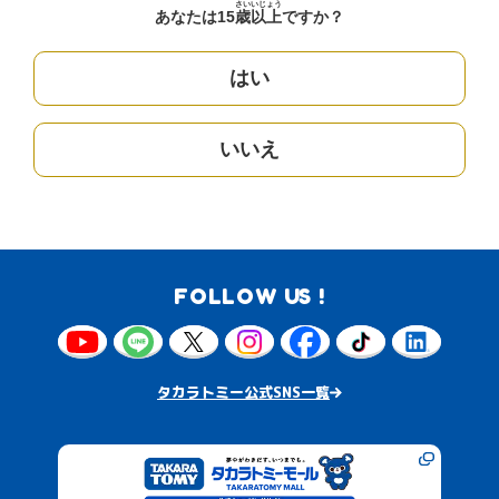
さい
いじょう
あなたは15
歳
以上
ですか？
はい
いいえ
FOLLOW US !
タカラトミー公式SNS一覧