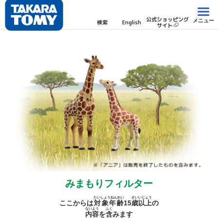
公式ショッピング
メニュー
検索
English
サイト
みまもりフィルター
たいしょうねんれい
さい
いじょう
ここからは
対象年齢
15
歳
以上
の
ないよう
ふく
内容
を
含
みます