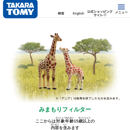
公式ショッピング
メニュー
検索
English
サイト
みまもりフィルター
たいしょうねんれい
さい
いじょう
ここからは
対象年齢
15
歳
以上
の
ないよう
ふく
内容
を
含
みます