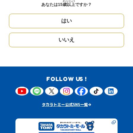
さい
いじょう
あなたは15
歳
以上
ですか？
はい
いいえ
FOLLOW US !
タカラトミー公式SNS一覧