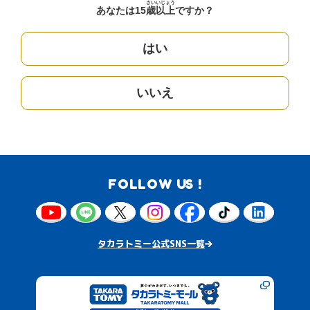
さい
いじょう
あなたは15
歳
以上
ですか？
はい
いいえ
FOLLOW US !
タカラトミー公式SNS一覧