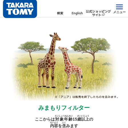
公式ショッピング
メニュー
検索
English
サイト
みまもりフィルター
たいしょうねんれい
さい
いじょう
ここからは
対象年齢
15
歳
以上
の
ないよう
ふく
内容
を
含
みます