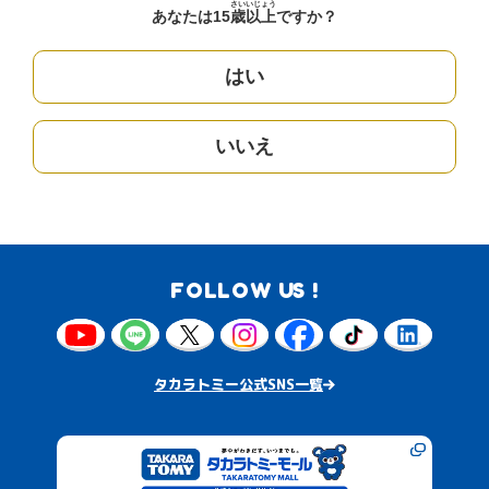
さい
いじょう
あなたは15
歳
以上
ですか？
はい
いいえ
FOLLOW US !
タカラトミー公式SNS一覧