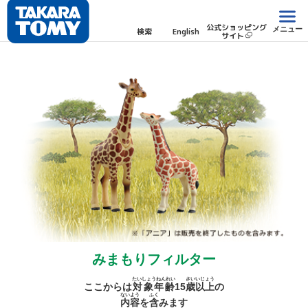
公式ショッピング
メニュー
検索
English
サイト
みまもりフィルター
たいしょうねんれい
さい
いじょう
ここからは
対象年齢
15
歳
以上
の
ないよう
ふく
内容
を
含
みます