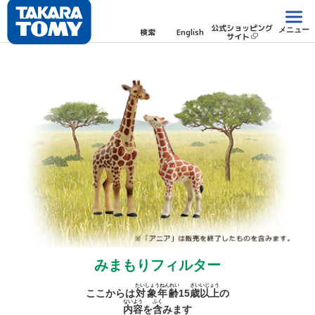
公式ショッピング
メニュー
検索
English
サイト
みまもりフィルター
たいしょうねんれい
さい
いじょう
ここからは
対象年齢
15
歳
以上
の
ないよう
ふく
内容
を
含
みます