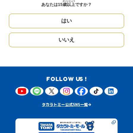
さい
いじょう
あなたは15
歳
以上
ですか？
はい
いいえ
FOLLOW US !
タカラトミー公式SNS一覧