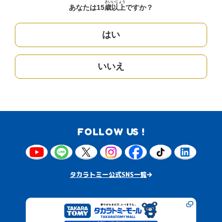
さい
いじょう
あなたは15
歳
以上
ですか？
はい
いいえ
FOLLOW US !
タカラトミー公式SNS一覧