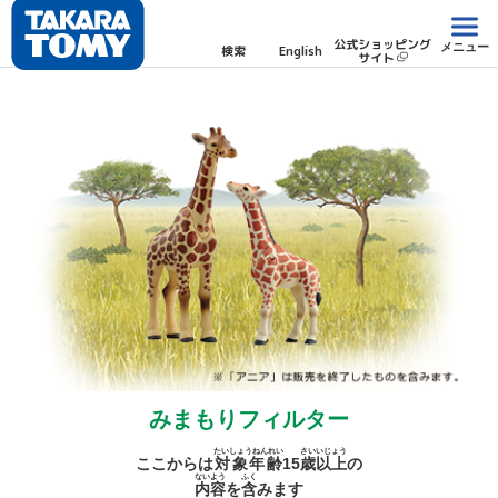
公式ショッピング
メニュー
検索
English
サイト
みまもりフィルター
たいしょうねんれい
さい
いじょう
ここからは
対象年齢
15
歳
以上
の
ないよう
ふく
内容
を
含
みます