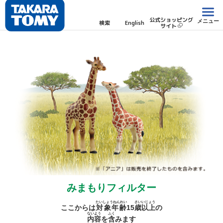
公式ショッピング
メニュー
検索
English
サイト
みまもりフィルター
たいしょうねんれい
さい
いじょう
ここからは
対象年齢
15
歳
以上
の
ないよう
ふく
内容
を
含
みます