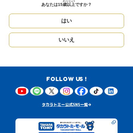
さい
いじょう
あなたは15
歳
以上
ですか？
はい
いいえ
FOLLOW US !
タカラトミー公式SNS一覧