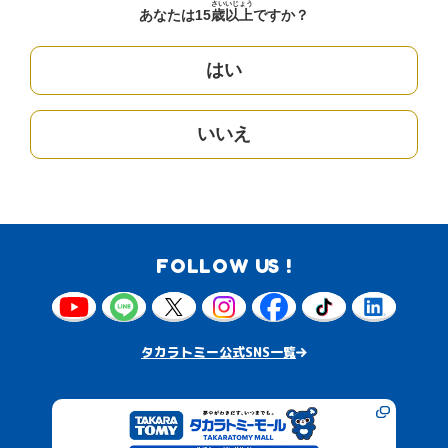
さい
いじょう
あなたは15
歳
以上
ですか？
はい
いいえ
FOLLOW US !
タカラトミー公式SNS一覧