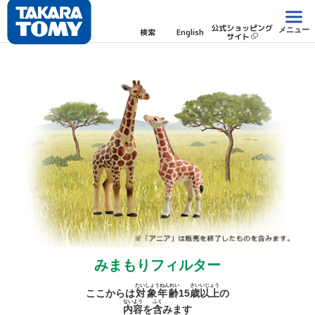
公式ショッピング
メニュー
検索
English
サイト
みまもりフィルター
たいしょうねんれい
さい
いじょう
ここからは
対象年齢
15
歳
以上
の
ないよう
ふく
内容
を
含
みます