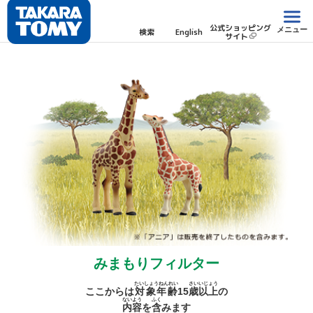
公式ショッピング
メニュー
検索
English
サイト
みまもりフィルター
たいしょうねんれい
さい
いじょう
ここからは
対象年齢
15
歳
以上
の
ないよう
ふく
内容
を
含
みます