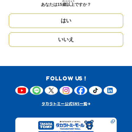
さい
いじょう
あなたは15
歳
以上
ですか？
はい
いいえ
FOLLOW US !
タカラトミー公式SNS一覧