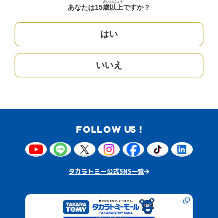
さい
いじょう
あなたは15
歳
以上
ですか？
はい
いいえ
FOLLOW US !
タカラトミー公式SNS一覧