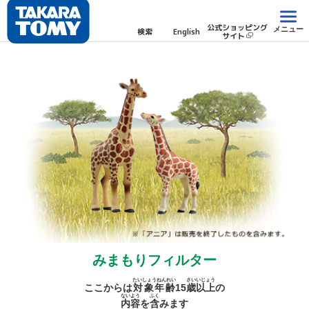
公式ショッピング
メニュー
検索
English
サイト
みまもりフィルター
たいしょうねんれい
さい
いじょう
ここからは
対象年齢
15
歳
以上
の
ないよう
ふく
内容
を
含
みます