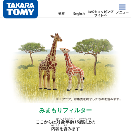
公式ショッピング
メニュー
検索
English
サイト
みまもりフィルター
たいしょうねんれい
さい
いじょう
ここからは
対象年齢
15
歳
以上
の
ないよう
ふく
内容
を
含
みます