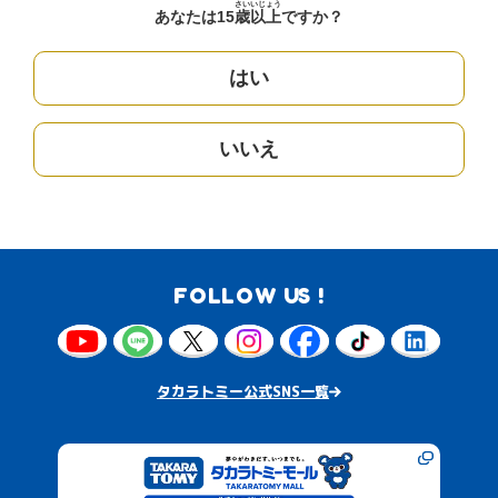
さい
いじょう
あなたは15
歳
以上
ですか？
はい
いいえ
FOLLOW US !
タカラトミー公式SNS一覧