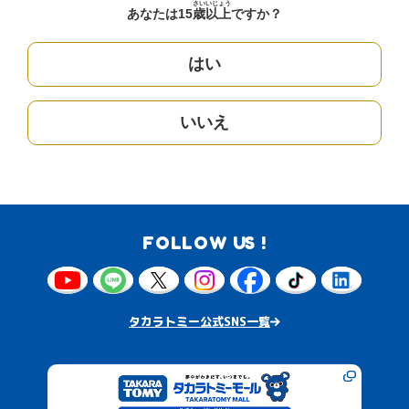
さい
いじょう
あなたは15
歳
以上
ですか？
はい
いいえ
FOLLOW US !
タカラトミー公式SNS一覧