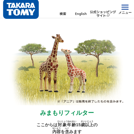
公式ショッピング
メニュー
検索
English
サイト
みまもりフィルター
たいしょうねんれい
さい
いじょう
ここからは
対象年齢
15
歳
以上
の
ないよう
ふく
内容
を
含
みます