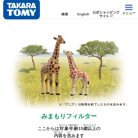
公式ショッピング
メニュー
検索
English
サイト
みまもりフィルター
たいしょうねんれい
さい
いじょう
ここからは
対象年齢
15
歳
以上
の
ないよう
ふく
内容
を
含
みます