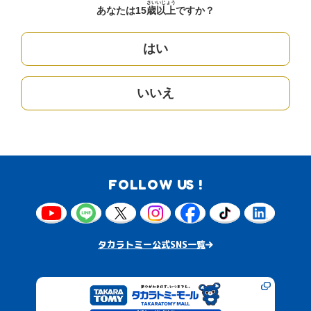
さい
いじょう
あなたは15
歳
以上
ですか？
はい
いいえ
FOLLOW US !
タカラトミー公式SNS一覧