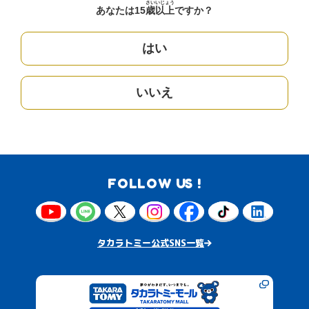
さい
いじょう
あなたは15
歳
以上
ですか？
はい
いいえ
FOLLOW US !
タカラトミー公式SNS一覧