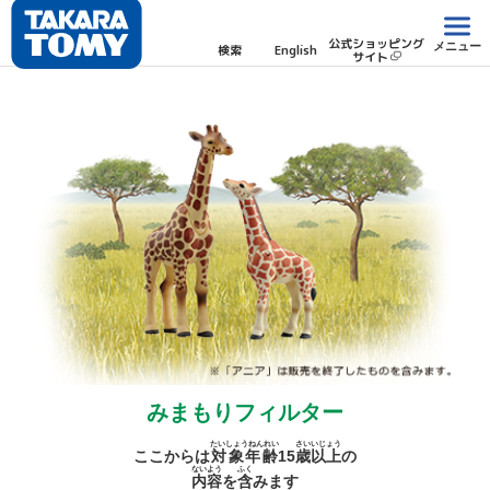
公式ショッピング
メニュー
検索
English
サイト
みまもりフィルター
たいしょうねんれい
さい
いじょう
ここからは
対象年齢
15
歳
以上
の
ないよう
ふく
内容
を
含
みます