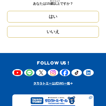
さい
いじょう
あなたは15
歳
以上
ですか？
はい
いいえ
FOLLOW US !
タカラトミー公式SNS一覧