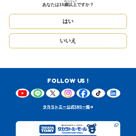
さい
いじょう
あなたは15
歳
以上
ですか？
はい
いいえ
FOLLOW US !
タカラトミー公式SNS一覧