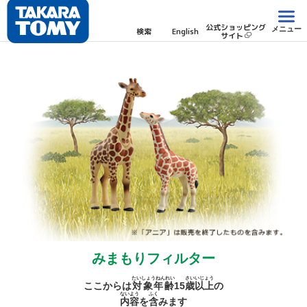
公式ショッピング
メニュー
検索
English
サイト
みまもりフィルター
たいしょうねんれい
さい
いじょう
ここからは
対象年齢
15
歳
以上
の
ないよう
ふく
内容
を
含
みます