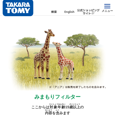
公式ショッピング
メニュー
検索
English
サイト
みまもりフィルター
たいしょうねんれい
さい
いじょう
ここからは
対象年齢
15
歳
以上
の
ないよう
ふく
内容
を
含
みます