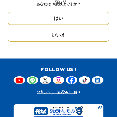
さい
いじょう
あなたは15
歳
以上
ですか？
はい
いいえ
FOLLOW US !
タカラトミー公式SNS一覧