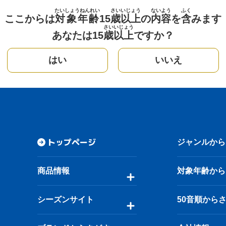
たいしょうねんれい
さい
いじょう
ないよう
ふく
ここからは
対象年齢
15
歳
以上
の
内容
を
含
みます
さい
いじょう
あなたは15
歳
以上
ですか？
はい
いいえ
トップページ
ジャンルから
商品情報
対象年齢から
シーズンサイト
50音順から