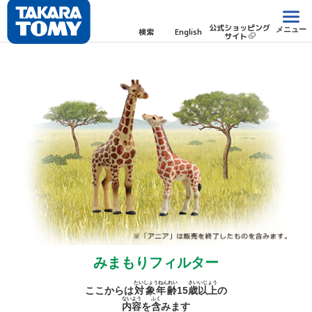
公式ショッピング
メニュー
検索
English
サイト
みまもりフィルター
たいしょうねんれい
さい
いじょう
ここからは
対象年齢
15
歳
以上
の
ないよう
ふく
内容
を
含
みます