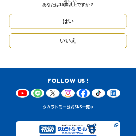
さい
いじょう
あなたは15
歳
以上
ですか？
はい
いいえ
FOLLOW US !
タカラトミー公式SNS一覧