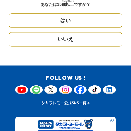
さい
いじょう
あなたは15
歳
以上
ですか？
はい
いいえ
FOLLOW US !
タカラトミー公式SNS一覧