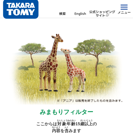
公式ショッピング
メニュー
検索
English
サイト
みまもりフィルター
たいしょうねんれい
さい
いじょう
ここからは
対象年齢
15
歳
以上
の
ないよう
ふく
内容
を
含
みます