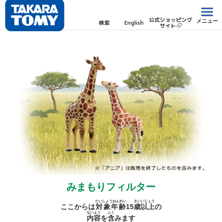
公式ショッピング
メニュー
検索
English
サイト
みまもりフィルター
たいしょうねんれい
さい
いじょう
ここからは
対象年齢
15
歳
以上
の
ないよう
ふく
内容
を
含
みます