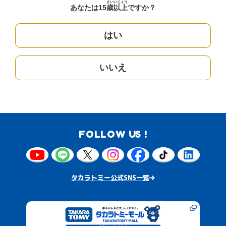
さい
いじょう
あなたは15
歳
以上
ですか？
はい
いいえ
FOLLOW US !
タカラトミー公式SNS一覧