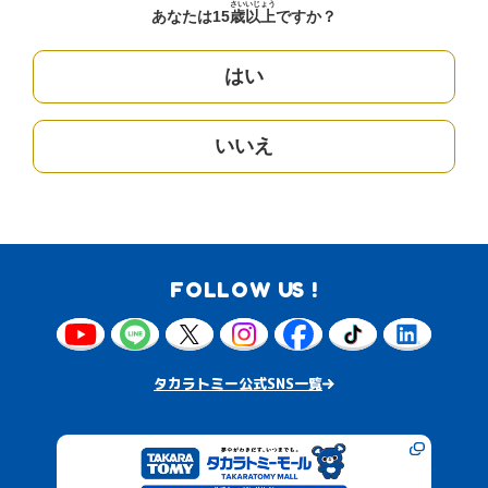
さい
いじょう
あなたは15
歳
以上
ですか？
はい
いいえ
FOLLOW US !
タカラトミー公式SNS一覧