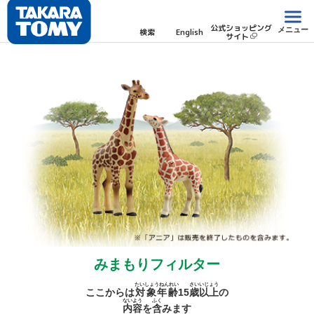
公式ショッピング
メニュー
検索
English
サイト
みまもりフィルター
たいしょうねんれい
さい
いじょう
ここからは
対象年齢
15
歳
以上
の
ないよう
ふく
内容
を
含
みます