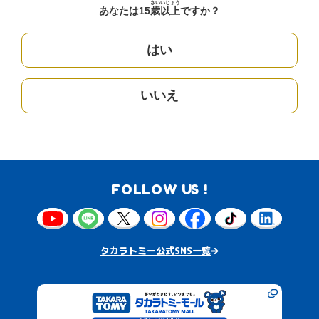
さい
いじょう
あなたは15
歳
以上
ですか？
はい
いいえ
FOLLOW US !
タカラトミー公式SNS一覧