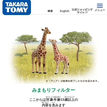
公式ショッピング
メニュー
検索
English
サイト
みまもりフィルター
たいしょうねんれい
さい
いじょう
ここからは
対象年齢
15
歳
以上
の
ないよう
ふく
内容
を
含
みます