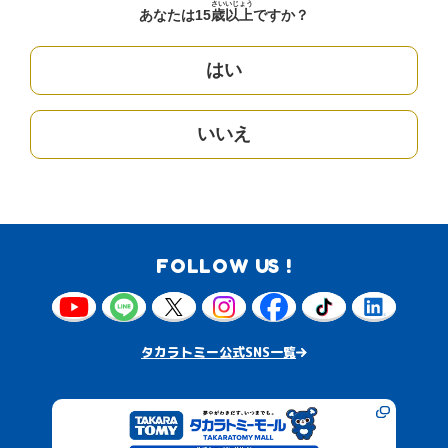
さい
いじょう
あなたは15
歳
以上
ですか？
はい
いいえ
FOLLOW US !
タカラトミー公式SNS一覧