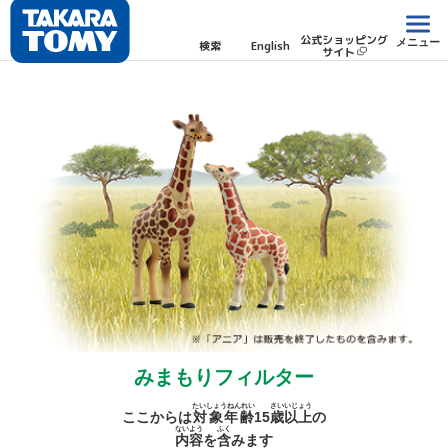
公式ショッピング
メニュー
検索
English
サイト
みまもりフィルター
たいしょうねんれい
さい
いじょう
ここからは
対象年齢
15
歳
以上
の
ないよう
ふく
内容
を
含
みます