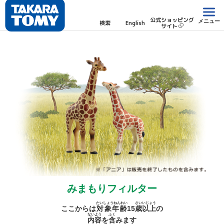
公式ショッピング
メニュー
検索
English
サイト
みまもりフィルター
たいしょうねんれい
さい
いじょう
ここからは
対象年齢
15
歳
以上
の
ないよう
ふく
内容
を
含
みます