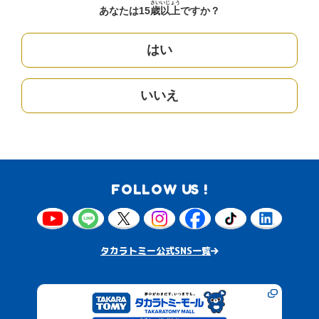
さい
いじょう
あなたは15
歳
以上
ですか？
はい
いいえ
FOLLOW US !
タカラトミー公式SNS一覧