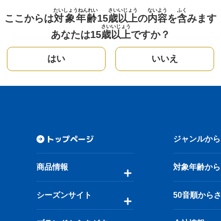
たいしょうねんれい
さい
いじょう
ないよう
ふく
ここからは
対象年齢
15
歳
以上
の
内容
を
含
みます
さい
いじょう
あなたは15
歳
以上
ですか？
はい
いいえ
トップページ
ジャンルから
商品情報
対象年齢から
シーズンサイト
50音順から