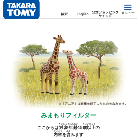
公式ショッピング
メニュー
検索
English
サイト
みまもりフィルター
たいしょうねんれい
さい
いじょう
ここからは
対象年齢
15
歳
以上
の
ないよう
ふく
内容
を
含
みます