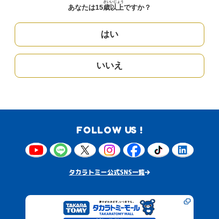
さい
いじょう
あなたは15
歳
以上
ですか？
はい
いいえ
FOLLOW US !
タカラトミー公式SNS一覧